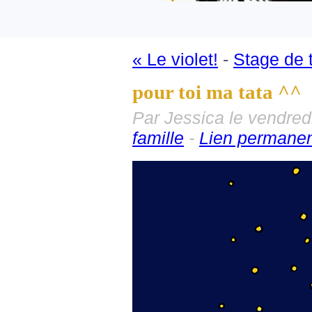
« Le violet!
-
Stage de t
pour toi ma tata ^^
Par Jessica le vendredi
famille
-
Lien permane